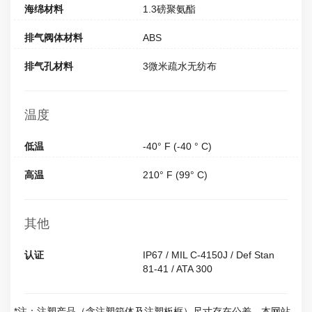
海绵材料
1.3磅聚氨酯
排气阀体材料
ABS
排气孔材料
3微米疏水无纺布
温度
低温
-40° F (-40 ° C)
高温
210° F (99° C)
其他
认证
IP67 / MIL C-4150J / Def Stan
81-41 / ATA 300
*注：注塑产品（含注塑箱体及注塑板框）尺寸存在公差，本网站