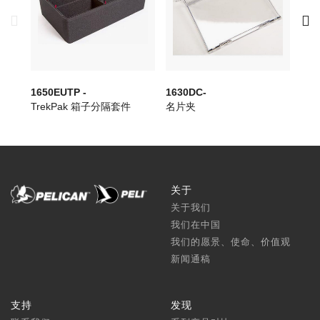
1650EUTP -
1630DC-
163
TrekPak 箱子分隔套件
名片夹
名
关于
关于我们
我们在中国
我们的愿景、使命、价值观
新闻通稿
支持
发现